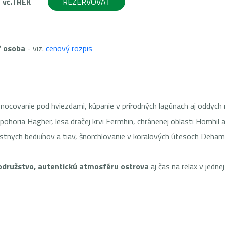
u vč.TREK
REZERVOVAŤ
/ osoba
- viz.
cenový rozpis
 nocovanie pod hviezdami, kúpanie v prírodných lagúnach aj oddych
pohoria Hagher, lesa dračej krvi Fermhin, chránenej oblasti Homhil 
estnych beduínov a tiav, šnorchlovanie v koralových útesoch Dehamr
odružstvo, autentickú atmosféru ostrova
aj čas na relax v jednej