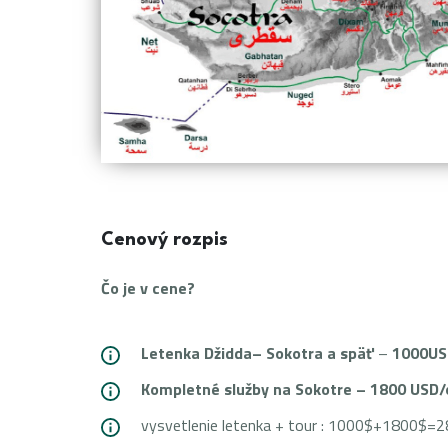
Cenový rozpis
Čo je v cene?
Letenka Džidda– Sokotra a späť
–
1000US
Kompletné služby na Sokotre – 1800 USD
vysvetlenie letenka + tour : 1000$