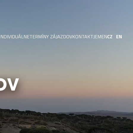
INDIVIDUÁLNE
TERMÍNY ZÁJAZDOV
KONTAKT
JEMEN
CZ
EN
OKTÓBER 2026
O MNE
OKTÓBER / NOVEMBER 2026
FACEBOOK
NOVEMBER 2026
INSTAGRAM
NOVEMBER / DECEMBER 2026
YOUTUBE
OV
DECEMBER 2026
VYHLÁSENIE O COOKIES
DECEMBER 2026 / JANUÁR 2027
JANUÁR 2027
JANUÁR / FEBRUÁR 2027
YBOLOV
FEBRUÁR 2027