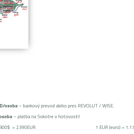
D/osoba
– bankový prevod alebo pres REVOLUT / WISE.
/osoba
– platba na Sokotre v hotovosti!
+1800$=2800$ = 2390EUR 1 EUR (euro) = 1.17 USD (a