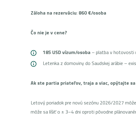
Záloha na rezerváciu
:
860 €/osoba
Čo nie je v cene?
185 USD vízum/osoba
– platba v hotovosti
Letenka z domoviny do Saudskej arábie – exi
Ak ste partia priateľov, traja a viac, opýtajte s
Letový poriadok pre novú sezónu 2026/2027 môže byť
môže sa líšiť o ± 3–4 dni oproti pôvodne plánovan