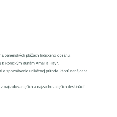
 na panenských plážach Indického oceánu.
aj k ikonickým dunám Arher a Hayf.
i a spoznávanie unikátnej prírody, ktorú nenájdete
 z najizolovanejších a najzachovalejších destinácií