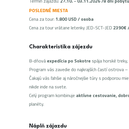
Termín zájazdu:
27.10. - 03.11.2026 /8 dní pobyt
POSLEDNÉ MIESTA
Cena za tour:
1.800 USD / osoba
Cena za tour vrátane letenky JED-SCT-JED
2390€ 
Charakteristika zájezdu
8-dňová
expedícia po Sokotre
spája horské treky,
Program vás zavedie do najkrajších častí ostrova – 
Čakajú vás ľahšie aj náročnejšie túry s podporou mi
nikde inde na svete.
Celý program kombinuje
aktívne cestovanie, dobr
planéty.
Náplň zájazdu