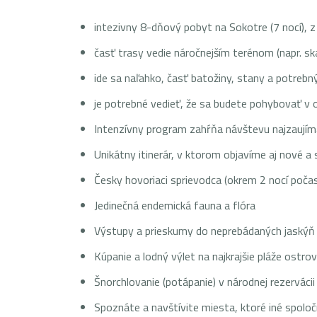
intezivny 8-dňový pobyt na Sokotre (7 nocí), 
časť trasy vedie náročnejším terénom (napr. sk
ide sa naľahko, časť batožiny, stany a potrebn
je potrebné vedieť, že sa budete pohybovať v 
Intenzívny program zahŕňa návštevu najzaujíma
Unikátny itinerár, v ktorom objavíme aj nové a
Česky hovoriaci sprievodca (okrem 2 nocí počas
Jedinečná endemická fauna a flóra
Výstupy a prieskumy do neprebádaných jaskýň
Kúpanie a lodný výlet na najkrajšie pláže ostro
Šnorchlovanie (potápanie) v národnej rezervácii
Spoznáte a navštívite miesta, ktoré iné spoloč