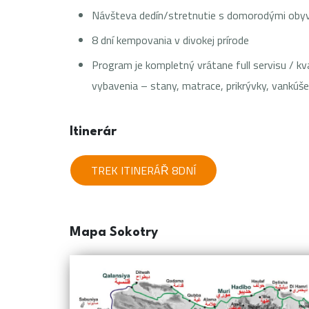
Návšteva dedín/stretnutie s domorodými oby
8 dní kempovania v divokej prírode
Program je kompletný vrátane full servisu / kv
vybavenia – stany, matrace, prikrývky, vankúš
Itinerár
TREK ITINERÁŘ 8DNÍ
Mapa Sokotry