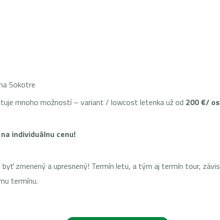
 na Sokotre
stuje mnoho možností – variant / lowcost letenka už od
200 €/ o
a na individuálnu cenu!
 zmenený a upresnený! Termín letu, a tým aj termín tour, závisí 
ému termínu.