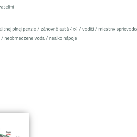
vateľmi
alitnej plnej penzie / zánovné autá 4x4 / vodiči / miestny spriev
e / neobmedzene voda / nealko nápoje