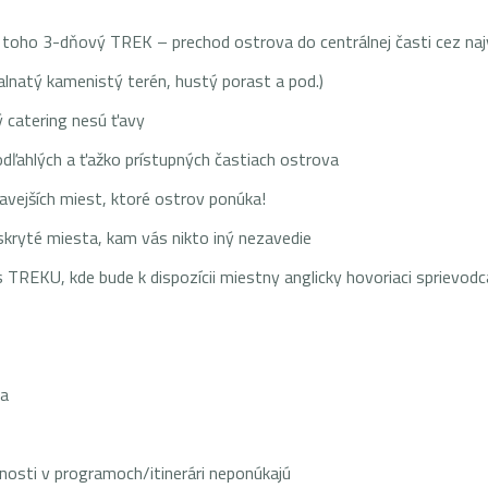
z toho 3-dňový TREK – prechod ostrova do centrálnej časti cez najv
alnatý kamenistý terén, hustý porast a pod.)
ý catering nesú ťavy
odľahlých a ťažko prístupných častiach ostrova
vejších miest, ktoré ostrov ponúka!
 skryté miesta, kam vás nikto iný nezavedie
 TREKU, kde bude k dispozícii miestny anglicky hovoriaci sprievodc
va
nosti v programoch/itinerári neponúkajú