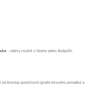
soba
- odlety možné z Viedne alebo Budpešti.
od leteckej spoločnosti (podľa letového poriadku) a