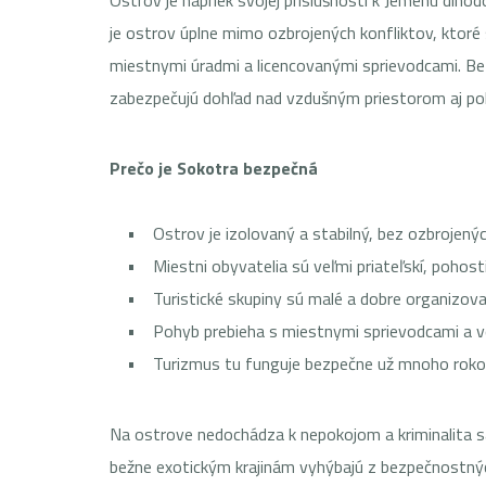
Ostrov je napriek svojej príslušnosti k Jemenu dlho
je ostrov úplne mimo ozbrojených konfliktov, ktoré 
miestnymi úradmi a licencovanými sprievodcami. Be
zabezpečujú dohľad nad vzdušným priestorom aj polit
Prečo je Sokotra bezpečná
• Ostrov je izolovaný a stabilný, bez ozbrojenýc
• Miestni obyvatelia sú veľmi priateľskí, pohostin
• Turistické skupiny sú malé a dobre organizov
• Pohyb prebieha s miestnymi sprievodcami a v
• Turizmus tu funguje bezpečne už mnoho rok
Na ostrove nedochádza k nepokojom a kriminalita sa
bežne exotickým krajinám vyhýbajú z bezpečnostný