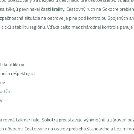
dobo považovaný za bezpečnú destináciu pre cestovateľov. Vďaka svo
sa týkajú pevninskej časti krajiny. Cestovný ruch na Sokotre prebie
zpečnostná situácia na ostrove je plne pod kontrolou Spojených ar
ickú stabilitu regiónu. Vďaka tejto medzinárodnej kontrole panuje 
h konfliktov
ní a rešpektujúci
ané
odičmi
ov
 rovná takmer nule. Sokotra predstavuje výnimočnú a zároveň bezpe
ch dôvodov. Cestovanie na ostrov prebieha štandardne a bez mim