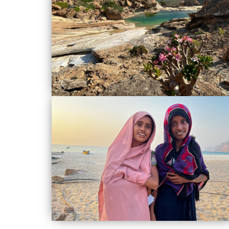
případě zájmu
doporučuji jedi
Peter