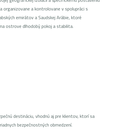
jej geografickej izolácii a špecifickému postaveniu
ha organizovane a kontrolovane v spolupráci s
abských emirátov a Saudskej Arábie, ktoré
na ostrove dlhodobý pokoj a stabilita.
čnú destináciu, vhodnú aj pre klientov, ktorí sa
oriadnych bezpečnostných obmedzení.