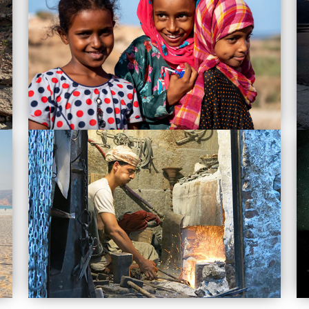
 o Socotru
ně Terezu!!