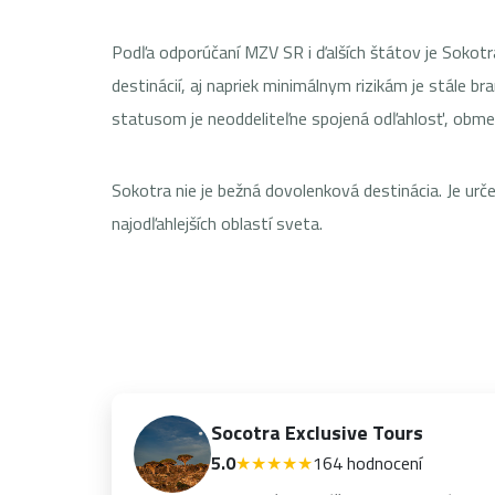
Podľa odporúčaní MZV SR i ďalších štátov je Sokot
destinácií, aj napriek minimálnym rizikám je stále
statusom je neoddeliteľne spojená odľahlosť, obmed
Sokotra nie je bežná dovolenková destinácia. Je urče
najodľahlejších oblastí sveta.
Socotra Exclusive Tours
5.0
★★★★★
164 hodnocení