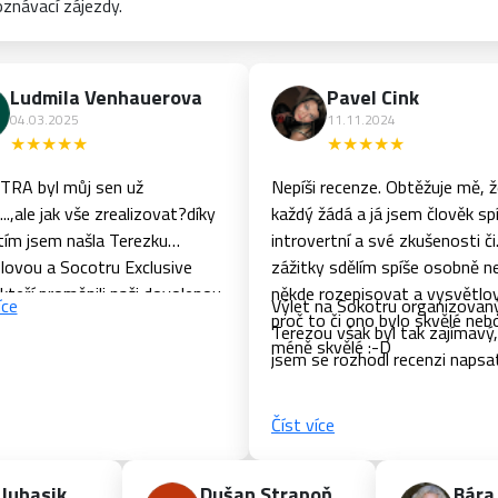
oznávací zájezdy.
Ludmila Venhauerova
Pavel Cink
04.03.2025
11.11.2024
★★★★★
★★★★★
RA byl můj sen už
Nepíši recenze. Obtěžuje mě, ž
..,ale jak vše zrealizovat?díky
každý žádá a já jsem člověk sp
tím jsem našla Terezku
introvertní a své zkušenosti či
ovou a Socotru Exclusive
zážitky sdělím spíše osobně n
kteří proměnili naši dovolenou
někde rozepisovat a vysvětlo
íce
Výlet na Sokotru organizovan
apomenitelnou...já moc
proč to či ono bylo skvělé neb
Terezou však byl tak zajímavý,
...máte srdce na pravém
méně skvělé :-D
jsem se rozhodl recenzi napsat..
..práci děláte a odvádíte jako
ROFÍCI...skvělá
Číst více
idiči,jídlo,stany,servis,průvodci,tanec,zábava...jste
pší... SOKOTRA
odruhé...říkala jsem si v čem a
 Juhasik
Dušan Strapoň
Bára