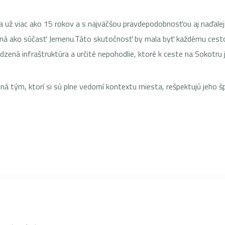
ra už viac ako 15 rokov a s najväčšou pravdepodobnosťou aj naďa
 braná ako súčasť Jemenu.Táto skutočnosť by mala byť každému ces
zená infraštruktúra a určité nepohodlie, ktoré k ceste na Sokotru 
ná tým, ktorí si sú plne vedomí kontextu miesta, rešpektujú jeho špec