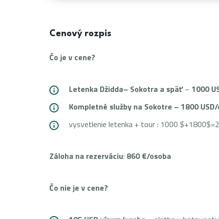
Cenový rozpis
Čo je v cene?
Letenka Džidda– Sokotra a späť
–
1000 U
Kompletné služby na Sokotre – 1800 USD
vysvetlenie letenka + tour : 1000 
Záloha na rezerváciu
:
860 €/osoba
Čo nie je v cene?