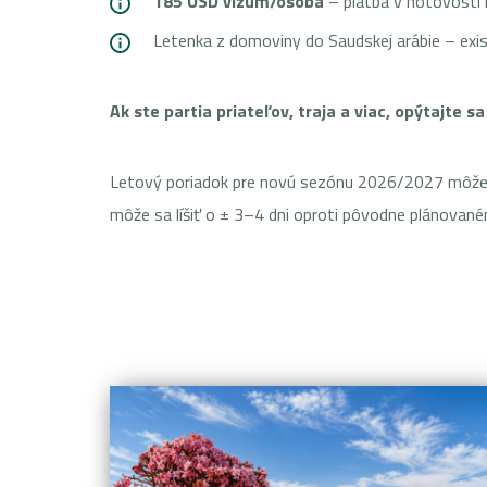
185 USD vízum/osoba
– platba v hotovosti
Letenka z domoviny do Saudskej arábie – exi
Ak ste partia priateľov, traja a viac, opýtajte s
Letový poriadok pre novú sezónu 2026/2027 môže byť
môže sa líšiť o ± 3–4 dni oproti pôvodne plánovan