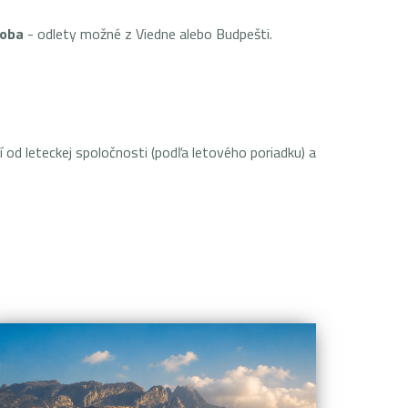
soba
- odlety možné z Viedne alebo Budpešti.
od leteckej spoločnosti (podľa letového poriadku) a