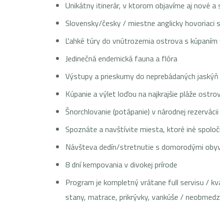
Unikátny itinerár, v ktorom objavíme aj nové a
Slovensky/česky / miestne anglicky hovoriaci 
Ľahké túry do vnútrozemia ostrova s kúpaním 
Jedinečná endemická fauna a flóra
Výstupy a prieskumy do neprebádaných jaskýň
Kúpanie a výlet loďou na najkrajšie pláže ostro
Šnorchlovanie (potápanie) v národnej rezervácii
Spoznáte a navštívite miesta, ktoré iné spoloč
Návšteva dedín/stretnutie s domorodými oby
8 dní kempovania v divokej prírode
Program je kompletný vrátane full servisu / kv
stany, matrace, prikrývky, vankúše / neobmedz