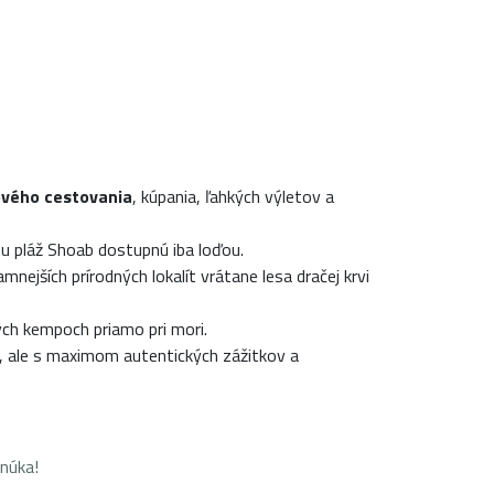
vého cestovania
, kúpania, ľahkých výletov a
nu pláž Shoab dostupnú iba loďou.
ejších prírodných lokalít vrátane lesa dračej krvi
ých kempoch priamo pri mori.
, ale s maximom autentických zážitkov a
onúka!