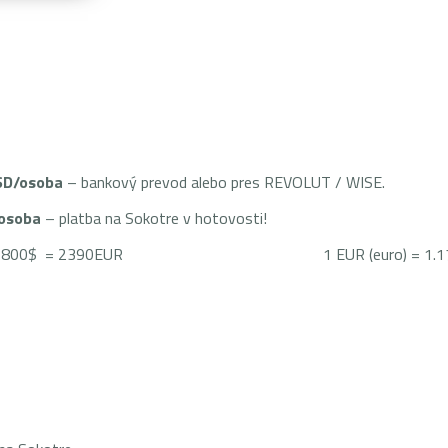
SD/osoba
– bankový prevod alebo pres REVOLUT / WISE.
/osoba
– platba na Sokotre v hotovosti!
$+1800$=2800$ = 2390EUR 1 EUR (euro) = 1.17 USD (a