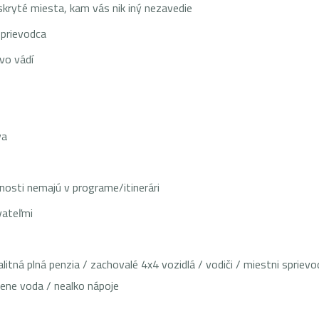
 skryté miesta, kam vás nik iný nezavedie
sprievodca
vo vádí
va
nosti nemajú v programe/itinerári
vateľmi
alitná plná penzia / zachovalé 4x4 vozidlá / vodiči / miestni spri
ene voda / nealko nápoje