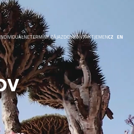
INDIVIDUÁLNE
TERMÍNY ZÁJAZDOV
KONTAKT
JEMEN
CZ
EN
OKTÓBER 2026
O MNE
OKTÓBER / NOVEMBER 2026
FACEBOOK
NOVEMBER 2026
INSTAGRAM
NOVEMBER / DECEMBER 2026
YOUTUBE
OV
DECEMBER 2026
VYHLÁSENIE O COOKIES
DECEMBER 2026 / JANUÁR 2027
JANUÁR 2027
JANUÁR / FEBRUÁR 2027
YBOLOV
FEBRUÁR 2027