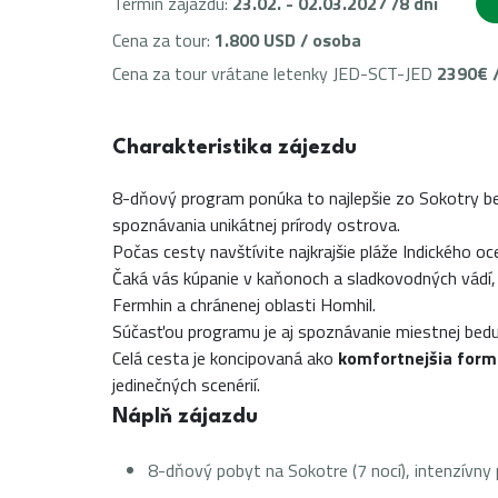
Termín zájazdu:
23.02. - 02.03.2027 /8 dní
Cena za tour:
1.800 USD / osoba
Cena za tour vrátane letenky JED-SCT-JED
2390€ 
Charakteristika zájezdu
8-dňový program ponúka to najlepšie zo Sokotry be
spoznávania unikátnej prírody ostrova.
Počas cesty navštívite najkrajšie pláže Indického o
Čaká vás kúpanie v kaňonoch a sladkovodných vádí, 
Fermhin a chránenej oblasti Homhil.
Súčasťou programu je aj spoznávanie miestnej beduí
Celá cesta je koncipovaná ako
komfortnejšia form
jedinečných scenérií.
Náplň zájazdu
8-dňový pobyt na Sokotre (7 nocí), intenzívny