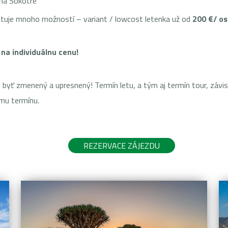
 na Sokotre
stuje mnoho možností – variant / lowcost letenka už od
200 €/ o
a na individuálnu cenu!
 zmenený a upresnený! Termín letu, a tým aj termín tour, závisí 
ému termínu.
REZERVACE ZÁJEZDU