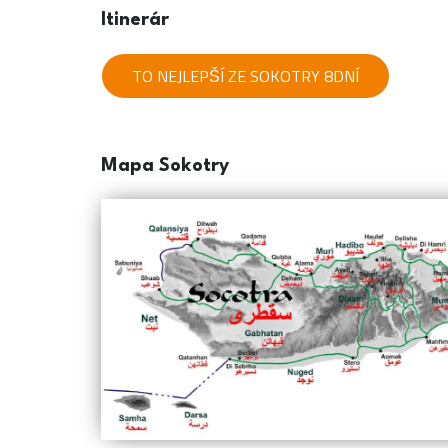
Itinerár
TO NEJLEPŠÍ ZE SOKOTRY 8DNÍ
Mapa Sokotry