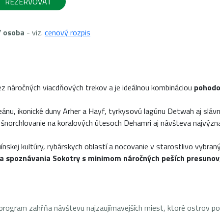
REZERVOVAŤ
/ osoba
- viz.
cenový rozpis
z náročných viacdňových trekov a je ideálnou kombináciou
pohodo
ceánu, ikonické duny Arher a Hayf, tyrkysovú lagúnu Detwah aj sláv
šnorchlovanie na koralových útesoch Dehamri aj návšteva najvýznamn
nskej kultúry, rybárskych oblastí a nocovanie v starostlivo vybran
a spoznávania Sokotry s minimom náročných peších presunov
 program zahŕňa návštevu najzaujímavejších miest, ktoré ostrov p