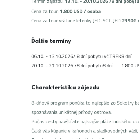
Termín zájazdu:
13.10. - 20.10.2026 /8 dní pobyt
Cena za tour:
1.800 USD / osoba
Cena za tour vrátane letenky JED-SCT-JED
2390€ 
Ďalšie termíny
06.10. - 13.10.2026/ 8 dní pobytu vč.TREK
8 dní
20.10. - 27.10.2026 /8 dní pobytu
8 dní
1.800 U
Charakteristika zájezdu
8-dňový program ponúka to najlepšie zo Sokotry be
spoznávania unikátnej prírody ostrova.
Počas cesty navštívite najkrajšie pláže Indického o
Čaká vás kúpanie v kaňonoch a sladkovodných vádí, 