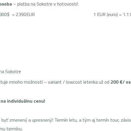
/osoba
– platba na Sokotre v hotovosti!
+1800$=2800$ = 2390EUR 1 EUR (euro) = 1.17 USD (a
 na Sokotre
stuje mnoho možností – variant / lowcost letenka už od
200 €/ o
a na individuálnu cenu!
 zmenený a upresnený! Termín letu, a tým aj termín tour, závisí 
ému termínu.