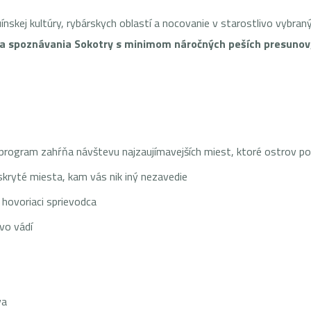
nskej kultúry, rybárskych oblastí a nocovanie v starostlivo vybran
a spoznávania Sokotry s minimom náročných peších presunov
 program zahŕňa návštevu najzaujímavejších miest, ktoré ostrov p
 skryté miesta, kam vás nik iný nezavedie
 hovoriaci sprievodca
vo vádí
va