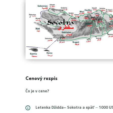
Cenový rozpis
Čo je v cene?
Letenka Džidda– Sokotra a späť
–
1000 U