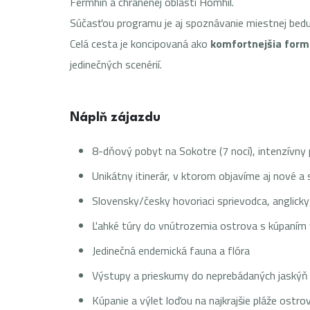
Fermhin a chránenej oblasti Homhil.
Súčasťou programu je aj spoznávanie miestnej beduí
Celá cesta je koncipovaná ako
komfortnejšia form
jedinečných scenérií.
Náplň zájazdu
8-dňový pobyt na Sokotre (7 nocí), intenzívny
Unikátny itinerár, v ktorom objavíme aj nové a
Slovensky/česky hovoriaci sprievodca, anglicky
Ľahké túry do vnútrozemia ostrova s kúpaním 
Jedinečná endemická fauna a flóra
Výstupy a prieskumy do neprebádaných jaskýň
Kúpanie a výlet loďou na najkrajšie pláže ostro