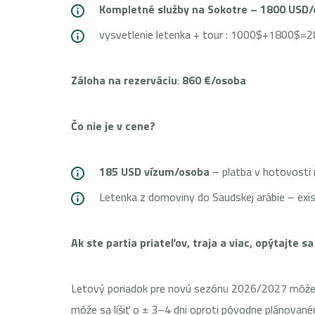
Kompletné služby na Sokotre – 1800 USD
vysvetlenie letenka + tour : 1000$
Záloha na rezerváciu
:
860 €/osoba
Čo nie je v cene?
185 USD vízum/osoba
– platba v hotovosti
Letenka z domoviny do Saudskej arábie – exi
Ak ste partia priateľov, traja a viac, opýtajte s
Letový poriadok pre novú sezónu 2026/2027 môže byť
môže sa líšiť o ± 3–4 dni oproti pôvodne plánovan