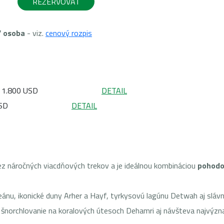
u
REZERVOVAŤ
/ osoba
- viz.
cenový rozpis
1.800 USD
DETAIL
SD
DETAIL
z náročných viacdňových trekov a je ideálnou kombináciou
pohodo
ceánu, ikonické duny Arher a Hayf, tyrkysovú lagúnu Detwah aj sláv
šnorchlovanie na koralových útesoch Dehamri aj návšteva najvýznamn