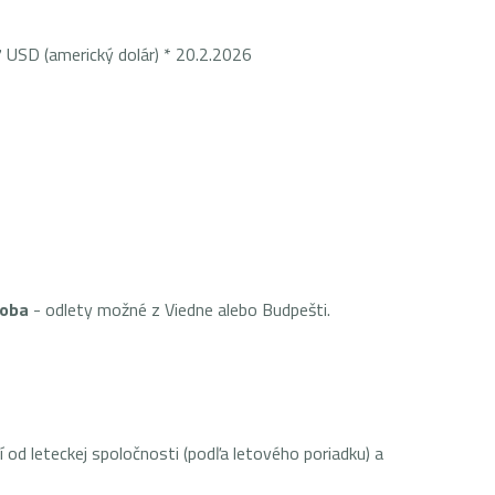
merický dolár) * 20.2.2026
soba
- odlety možné z Viedne alebo Budpešti.
od leteckej spoločnosti (podľa letového poriadku) a