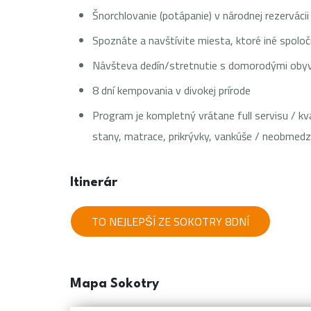
Šnorchlovanie (potápanie) v národnej rezervácii
Spoznáte a navštívite miesta, ktoré iné spoloč
Návšteva dedín/stretnutie s domorodými oby
8 dní kempovania v divokej prírode
Program je kompletný vrátane full servisu / kv
stany, matrace, prikrývky, vankúše / neobmedz
Itinerár
TO NEJLEPŠÍ ZE SOKOTRY 8DNÍ
Mapa Sokotry