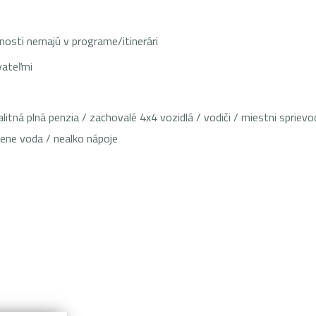
nosti nemajú v programe/itinerári
vateľmi
alitná plná penzia / zachovalé 4x4 vozidlá / vodiči / miestni spri
ene voda / nealko nápoje