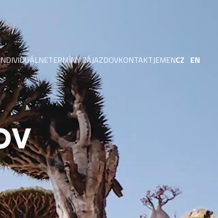
INDIVIDUÁLNE
TERMÍNY ZÁJAZDOV
KONTAKT
JEMEN
CZ
EN
OKTÓBER 2026
O MNE
OKTÓBER / NOVEMBER 2026
FACEBOOK
NOVEMBER 2026
INSTAGRAM
NOVEMBER / DECEMBER 2026
YOUTUBE
OV
DECEMBER 2026
VYHLÁSENIE O COOKIES
DECEMBER 2026 / JANUÁR 2027
JANUÁR 2027
JANUÁR / FEBRUÁR 2027
YBOLOV
FEBRUÁR 2027