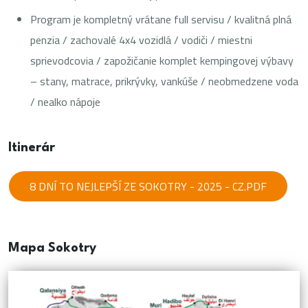
Program je kompletný vrátane full servisu / kvalitná plná
penzia / zachovalé 4x4 vozidlá / vodiči / miestni
sprievodcovia / zapožičanie komplet kempingovej výbavy
– stany, matrace, prikrývky, vankúše / neobmedzene voda
/ nealko nápoje
Itinerár
8 DNÍ TO NEJLEPŠÍ ZE SOKOTRY - 2025 - CZ.PDF
Mapa Sokotry