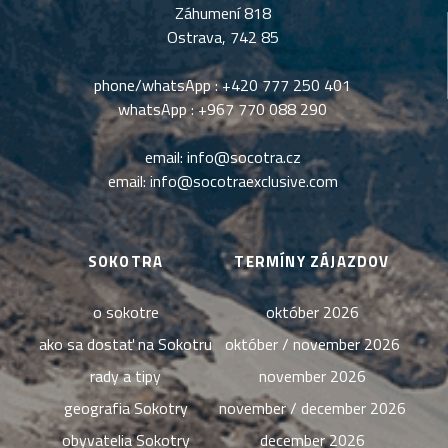
Záhumení 818
Ostrava, 742 85
phone/whatsApp :
+420 777 250 401
whatsApp :
+967 770 088 290
email:
info@socotra.cz
email:
info@socotraexclusive.com
SOKOTRA
TERMÍNY ZÁJAZDOV
o sokotre
október 2026
ako sa dostať na Sokotru
október / november 2026
rady a tipy
november 2026
geografia Sokotry
november / december 2026
obyvatelia Sokotry
december 2026