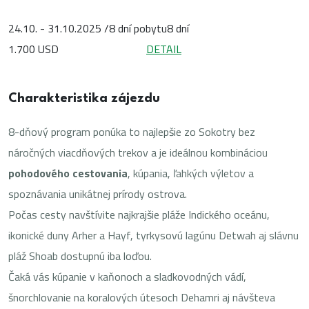
24.10. - 31.10.2025 /8 dní pobytu
8 dní
1.700 USD
DETAIL
Charakteristika zájezdu
8-dňový program ponúka to najlepšie zo Sokotry bez
náročných viacdňových trekov a je ideálnou kombináciou
pohodového cestovania
, kúpania, ľahkých výletov a
spoznávania unikátnej prírody ostrova.
Počas cesty navštívite najkrajšie pláže Indického oceánu,
ikonické duny Arher a Hayf, tyrkysovú lagúnu Detwah aj slávnu
pláž Shoab dostupnú iba loďou.
Čaká vás kúpanie v kaňonoch a sladkovodných vádí,
šnorchlovanie na koralových útesoch Dehamri aj návšteva