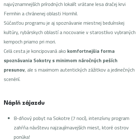
najvýznamnejších prírodných lokalít vrátane lesa dračej krvi
Fermhin a chránenej oblasti Homhil.
Súčasťou programu je aj spoznávanie miestnej beduínskej
kultúry, rybárskych oblastí a nocovanie v starostlivo vybraných
kempoch priamo pri mori.
Celá cesta je koncipovaná ako
komfortnejšia forma
spoznávania Sokotry s minimom náročných peších
presunov
, ale s maximom autentických zážitkov a jedinečných
scenérií.
Náplň zájazdu
8-dňový pobyt na Sokotre (7 nocí), intenzívny program
zahŕňa návštevu najzaujímavejších miest, ktoré ostrov
ponúka!