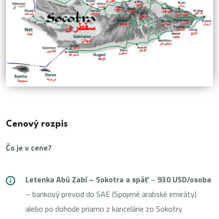
Cenový rozpis
Čo je v cene?
Letenka Abú Zabí – Sokotra a späť
–
930 USD/osoba
– bankový prevod do SAE (Spojené arabské emiráty)
alebo po dohode priamo z kancelárie zo Sokotry