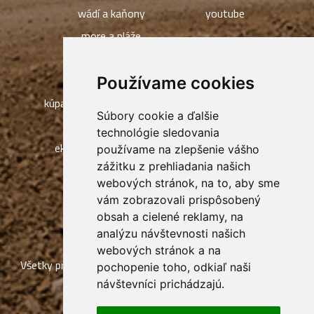
wádí a kaňony
youtube
more a pláže
JEMEN / PEVNINA
pieskové duny
Ľudia a dediny
Používame cookies
kúpanie, potápanie a rybolov
Súbory cookie a ďalšie
jaskyne Sokotry
technológie sledovania
ekoturistika, Eko kempy
používame na zlepšenie vášho
zážitku z prehliadania našich
webových stránok, na to, aby sme
vám zobrazovali prispôsobený
obsah a cielené reklamy, na
analýzu návštevnosti našich
webových stránok a na
Všetky práva vyhradené Socotra Exclusive Tours, tvorba a
pochopenie toho, odkiaľ naši
návštevníci prichádzajú.
prevádzka webu:
ISSA CZECH