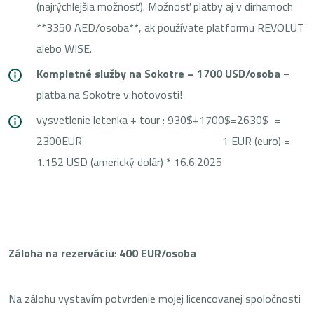
(najrýchlejšia možnosť). Možnosť platby aj v dirhamoch
**3350 AED/osoba**, ak používate platformu REVOLUT
alebo WISE.
Kompletné služby na Sokotre – 1700 USD/osoba
–
platba na Sokotre v hotovosti!
vysvetlenie letenka + tour : 930$+1700$=2630$ =
2300EUR 1 EUR (euro) =
1.152 USD (americký dolár) * 16.6.2025
Záloha na rezerváciu
:
400 EUR/osoba
Na zálohu vystavím potvrdenie mojej licencovanej spoločnosti