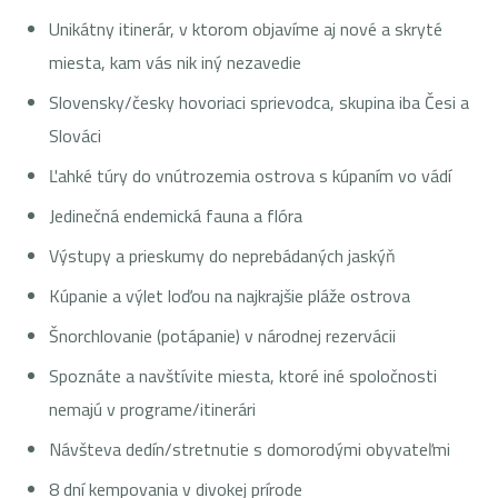
Unikátny itinerár, v ktorom objavíme aj nové a skryté
miesta, kam vás nik iný nezavedie
Slovensky/česky hovoriaci sprievodca, skupina iba Česi a
Slováci
Ľahké túry do vnútrozemia ostrova s kúpaním vo vádí
Jedinečná endemická fauna a flóra
Výstupy a prieskumy do neprebádaných jaskýň
Kúpanie a výlet loďou na najkrajšie pláže ostrova
Šnorchlovanie (potápanie) v národnej rezervácii
Spoznáte a navštívite miesta, ktoré iné spoločnosti
nemajú v programe/itinerári
Návšteva dedín/stretnutie s domorodými obyvateľmi
8 dní kempovania v divokej prírode