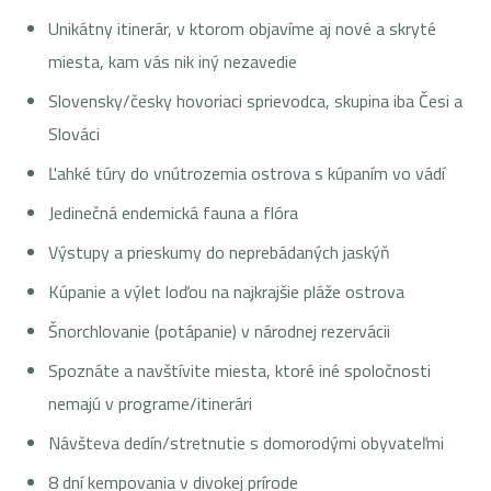
Unikátny itinerár, v ktorom objavíme aj nové a skryté
miesta, kam vás nik iný nezavedie
Slovensky/česky hovoriaci sprievodca, skupina iba Česi a
Slováci
Ľahké túry do vnútrozemia ostrova s kúpaním vo vádí
Jedinečná endemická fauna a flóra
Výstupy a prieskumy do neprebádaných jaskýň
Kúpanie a výlet loďou na najkrajšie pláže ostrova
Šnorchlovanie (potápanie) v národnej rezervácii
Spoznáte a navštívite miesta, ktoré iné spoločnosti
nemajú v programe/itinerári
Návšteva dedín/stretnutie s domorodými obyvateľmi
8 dní kempovania v divokej prírode