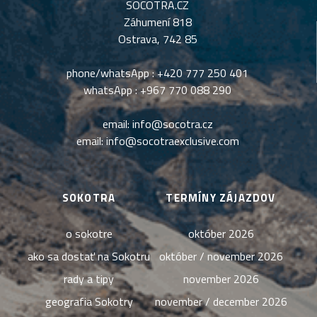
SOCOTRA.CZ
Záhumení 818
Ostrava, 742 85
phone/whatsApp :
+420 777 250 401
whatsApp :
+967 770 088 290
email:
info@socotra.cz
email:
info@socotraexclusive.com
SOKOTRA
TERMÍNY ZÁJAZDOV
o sokotre
október 2026
ako sa dostať na Sokotru
október / november 2026
rady a tipy
november 2026
geografia Sokotry
november / december 2026