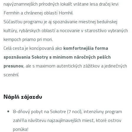
najvýznamnejších prírodných lokalít vrátane lesa dračej krvi
Fermhin a chránenej oblasti Homhil.
Súčasťou programu je aj spoznávanie miestnej beduínskej
kultúry, rybárskych oblastí a nocovanie v starostlivo vybraných
kempoch priamo pri mori.
Celá cesta je koncipovaná ako
komfortnejšia forma
spoznávania Sokotry s minimom náročných peších
presunov
, ale s maximom autentických zážitkov a jedinečných
scenérií.
Náplň zájazdu
8-dňový pobyt na Sokotre (7 nocí), intenzívny program
zahŕňa návštevu najzaujímavejších miest, ktoré ostrov
ponúka!