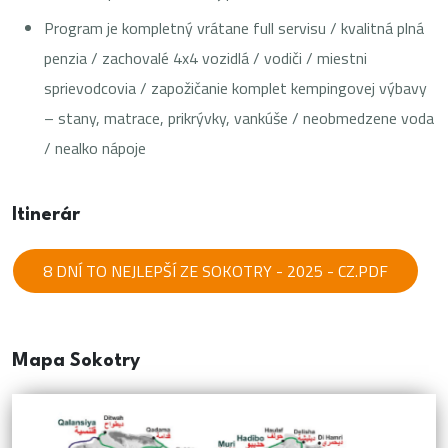
Program je kompletný vrátane full servisu / kvalitná plná
penzia / zachovalé 4x4 vozidlá / vodiči / miestni
sprievodcovia / zapožičanie komplet kempingovej výbavy
– stany, matrace, prikrývky, vankúše / neobmedzene voda
/ nealko nápoje
Itinerár
8 DNÍ TO NEJLEPŠÍ ZE SOKOTRY - 2025 - CZ.PDF
Mapa Sokotry