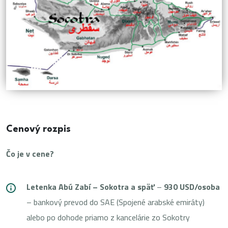
Cenový rozpis
Čo je v cene?
Letenka Abú Zabí – Sokotra a späť
–
930 USD/osoba
– bankový prevod do SAE (Spojené arabské emiráty)
alebo po dohode priamo z kancelárie zo Sokotry