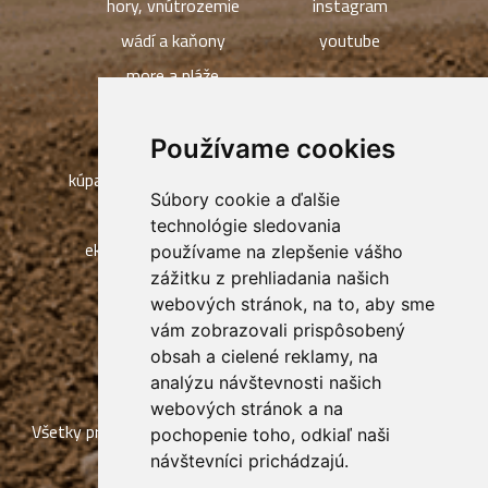
hory, vnútrozemie
instagram
wádí a kaňony
youtube
more a pláže
JEMEN / PEVNINA
pieskové duny
Ľudia a dediny
Používame cookies
kúpanie, potápanie a rybolov
Súbory cookie a ďalšie
jaskyne Sokotry
technológie sledovania
ekoturistika, Eko kempy
používame na zlepšenie vášho
zážitku z prehliadania našich
webových stránok, na to, aby sme
vám zobrazovali prispôsobený
obsah a cielené reklamy, na
analýzu návštevnosti našich
webových stránok a na
Všetky práva vyhradené Socotra Exclusive Tours, tvorba a
pochopenie toho, odkiaľ naši
návštevníci prichádzajú.
prevádzka webu:
ISSA CZECH