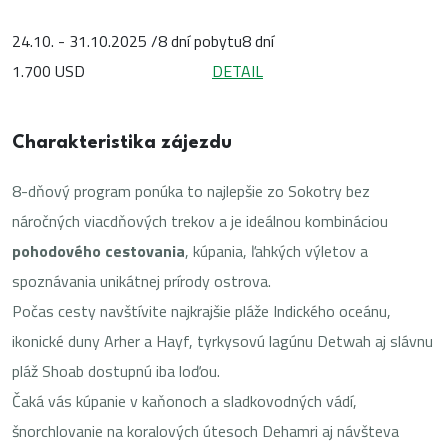
24.10. - 31.10.2025 /8 dní pobytu
8 dní
1.700 USD
DETAIL
Charakteristika zájezdu
8-dňový program ponúka to najlepšie zo Sokotry bez
náročných viacdňových trekov a je ideálnou kombináciou
pohodového cestovania
, kúpania, ľahkých výletov a
spoznávania unikátnej prírody ostrova.
Počas cesty navštívite najkrajšie pláže Indického oceánu,
ikonické duny Arher a Hayf, tyrkysovú lagúnu Detwah aj slávnu
pláž Shoab dostupnú iba loďou.
Čaká vás kúpanie v kaňonoch a sladkovodných vádí,
šnorchlovanie na koralových útesoch Dehamri aj návšteva