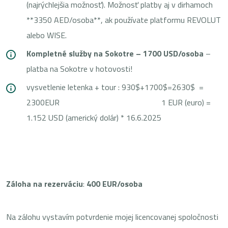
(najrýchlejšia možnosť). Možnosť platby aj v dirhamoch
**3350 AED/osoba**, ak používate platformu REVOLUT
alebo WISE.
Kompletné služby na Sokotre – 1700 USD/osoba
–
platba na Sokotre v hotovosti!
vysvetlenie letenka + tour : 930$+1700$=2630$ =
2300EUR 1 EUR (euro) =
1.152 USD (americký dolár) * 16.6.2025
Záloha na rezerváciu
:
400 EUR/osoba
Na zálohu vystavím potvrdenie mojej licencovanej spoločnosti