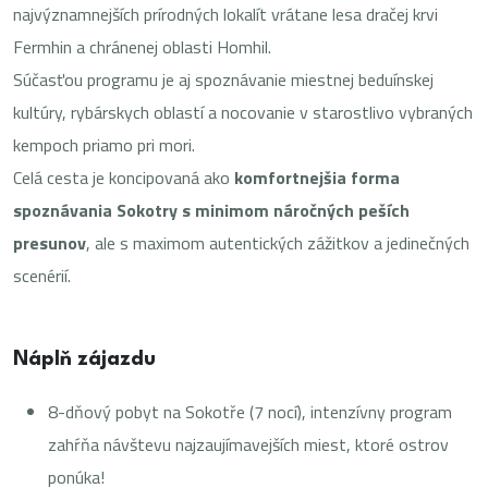
najvýznamnejších prírodných lokalít vrátane lesa dračej krvi
Fermhin a chránenej oblasti Homhil.
Súčasťou programu je aj spoznávanie miestnej beduínskej
kultúry, rybárskych oblastí a nocovanie v starostlivo vybraných
kempoch priamo pri mori.
Celá cesta je koncipovaná ako
komfortnejšia forma
spoznávania Sokotry s minimom náročných peších
presunov
, ale s maximom autentických zážitkov a jedinečných
scenérií.
Náplň zájazdu
8-dňový pobyt na Sokotře (7 nocí), intenzívny program
zahŕňa návštevu najzaujímavejších miest, ktoré ostrov
ponúka!