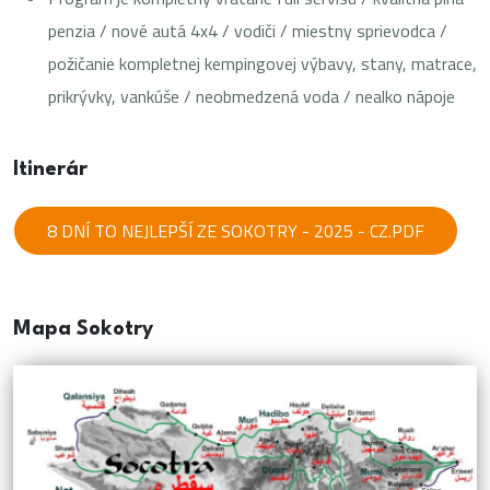
penzia / nové autá 4x4 / vodiči / miestny sprievodca /
požičanie kompletnej kempingovej výbavy, stany, matrace,
prikrývky, vankúše / neobmedzená voda / nealko nápoje
Itinerár
8 DNÍ TO NEJLEPŠÍ ZE SOKOTRY - 2025 - CZ.PDF
Mapa Sokotry