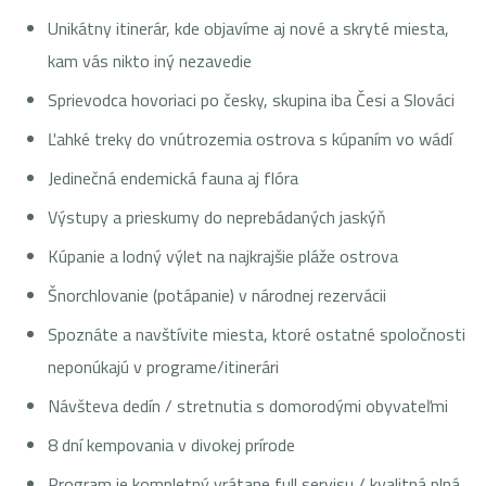
Unikátny itinerár, kde objavíme aj nové a skryté miesta,
kam vás nikto iný nezavedie
Sprievodca hovoriaci po česky, skupina iba Česi a Slováci
Ľahké treky do vnútrozemia ostrova s kúpaním vo wádí
Jedinečná endemická fauna aj flóra
Výstupy a prieskumy do neprebádaných jaskýň
Kúpanie a lodný výlet na najkrajšie pláže ostrova
Šnorchlovanie (potápanie) v národnej rezervácii
Spoznáte a navštívite miesta, ktoré ostatné spoločnosti
neponúkajú v programe/itinerári
Návšteva dedín / stretnutia s domorodými obyvateľmi
8 dní kempovania v divokej prírode
Program je kompletný vrátane full servisu / kvalitná plná