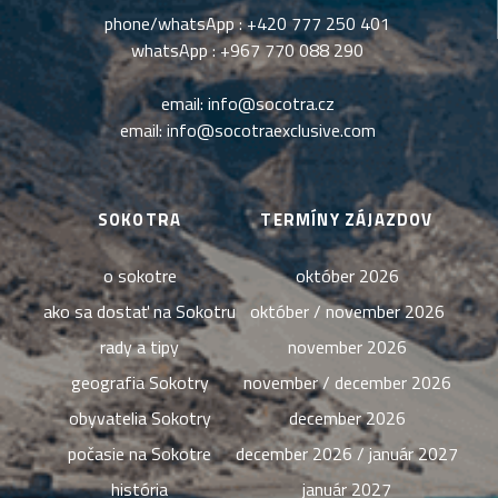
phone/whatsApp :
+420 777 250 401
whatsApp :
+967 770 088 290
email:
info@socotra.cz
email:
info@socotraexclusive.com
SOKOTRA
TERMÍNY ZÁJAZDOV
o sokotre
október 2026
ako sa dostať na Sokotru
október / november 2026
rady a tipy
november 2026
geografia Sokotry
november / december 2026
obyvatelia Sokotry
december 2026
počasie na Sokotre
december 2026 / január 2027
história
január 2027