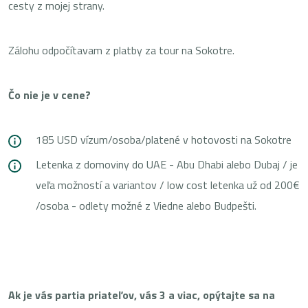
cesty z mojej strany.
Zálohu odpočítavam z platby za tour na Sokotre.
Čo nie je v cene?
185 USD vízum/osoba/platené v hotovosti na Sokotre
Letenka z domoviny do UAE - Abu Dhabi alebo Dubaj / je
veľa možností a variantov / low cost letenka už od 200€
/osoba - odlety možné z Viedne alebo Budpešti.
Ak je vás partia priateľov, vás 3 a viac, opýtajte sa na