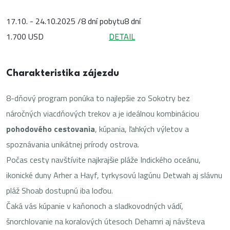
17.10. - 24.10.2025 /8 dní pobytu
8 dní
1.700 USD
DETAIL
Charakteristika zájezdu
8-dňový program ponúka to najlepšie zo Sokotry bez
náročných viacdňových trekov a je ideálnou kombináciou
pohodového cestovania
, kúpania, ľahkých výletov a
spoznávania unikátnej prírody ostrova.
Počas cesty navštívite najkrajšie pláže Indického oceánu,
ikonické duny Arher a Hayf, tyrkysovú lagúnu Detwah aj slávnu
pláž Shoab dostupnú iba loďou.
Čaká vás kúpanie v kaňonoch a sladkovodných vádí,
šnorchlovanie na koralových útesoch Dehamri aj návšteva