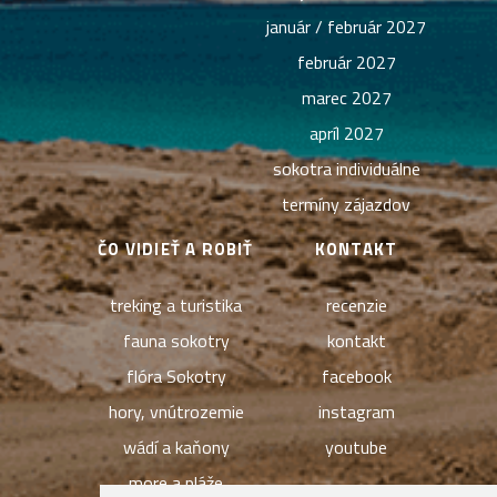
január / február 2027
február 2027
marec 2027
apríl 2027
sokotra individuálne
termíny zájazdov
ČO VIDIEŤ A ROBIŤ
KONTAKT
treking a turistika
recenzie
fauna sokotry
kontakt
flóra Sokotry
facebook
hory, vnútrozemie
instagram
wádí a kaňony
youtube
more a pláže