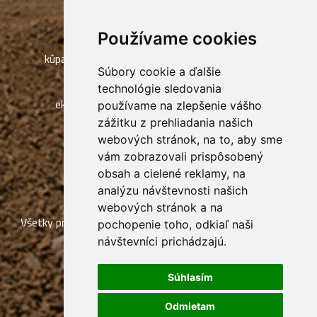
JEMEN / PEVNINA
pieskové duny
Ľudia a dediny
Používame cookies
kúpanie, potápanie a rybolov
Súbory cookie a ďalšie
jaskyne Sokotry
technológie sledovania
ekoturistika, Eko kempy
používame na zlepšenie vášho
zážitku z prehliadania našich
webových stránok, na to, aby sme
vám zobrazovali prispôsobený
obsah a cielené reklamy, na
analýzu návštevnosti našich
webových stránok a na
Všetky práva vyhradené Socotra Exclusive Tours, tvorba a
pochopenie toho, odkiaľ naši
návštevníci prichádzajú.
prevádzka webu:
ISSA CZECH
Súhlasím
Odmietam